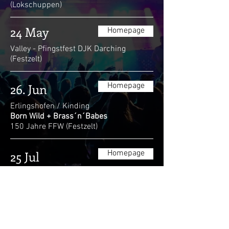
(Lokschuppen)
24 May
Homepage
Valley - Pfingstfest DJK Darching
(Festzelt)
26. Jun
Homepage
Erlingshofen / Kinding
Born Wild + Brass´n´Babes
150 Jahre FFW (Festzelt)
25 Jul
Homepage
Fürstenfeldbruck - Altstadtfest
(Open Air)
To be continued...