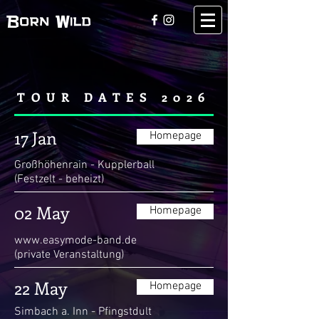
Born Wild
TOUR DATES 2026
17 Jan
Homepage
Großhöhenrain - Kupplerball
(Festzelt - beheizt)
02 May
Homepage
www.easymode-band.de
(private Veranstaltung)
22 May
Homepage
Simbach a. Inn - Pfingstdult